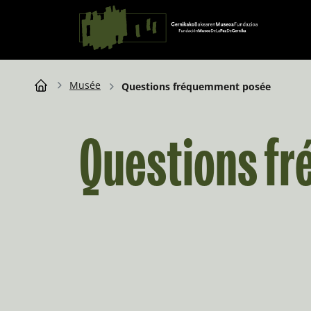
Saltar al contingut
Navigation principale
Breadcrumb
Musée
Questions fréquemment posée
Questions f