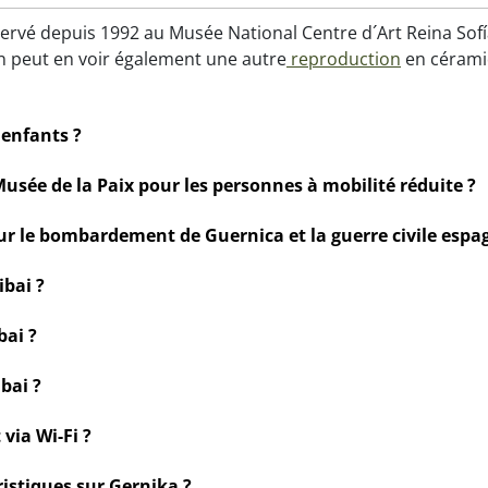
ervé depuis 1992 au Musée National Centre d´Art Reina Sofí
 peut en voir également une autre
reproduction
en céramiq
 enfants ?
usée de la Paix pour les personnes à mobilité réduite ?
sur le bombardement de Guernica et la guerre civile espa
bai ?
bai ?
bai ?
via Wi-Fi ?
istiques sur Gernika ?