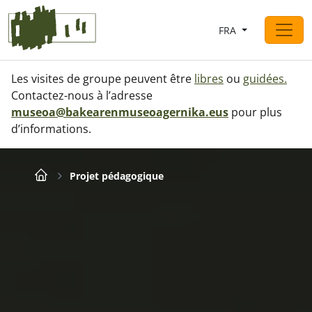
Saltar al contingut
FRA
Navigation principale
Les visites de groupe peuvent être
libres
ou
guidées
.
Contactez-nous à l’adresse
museoa@bakearenmuseoagernika.eus
pour plus
d’informations.
Breadcrumb
Projet pédagogique