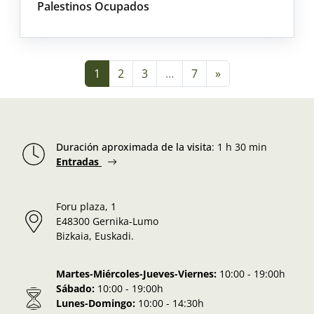
Palestinos Ocupados
Navigation dans les articl
1
2
3
…
7
»
Duración aproximada de la visita
:
1 h 30 min
Entradas
Foru plaza, 1
E48300 Gernika-Lumo
Bizkaia, Euskadi.
Martes-Miércoles-Jueves-Viernes:
10:00 - 19:00h
Sábado:
10:00 - 19:00h
Lunes-Domingo:
10:00 - 14:30h