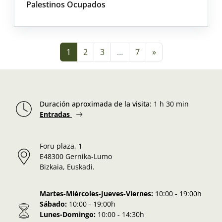
Palestinos Ocupados
Navigation dans les articl
1
2
3
…
7
»
Duración aproximada de la visita
:
1 h 30 min
Entradas
Foru plaza, 1
E48300 Gernika-Lumo
Bizkaia, Euskadi.
Martes-Miércoles-Jueves-Viernes:
10:00 - 19:00h
Sábado:
10:00 - 19:00h
Lunes-Domingo:
10:00 - 14:30h