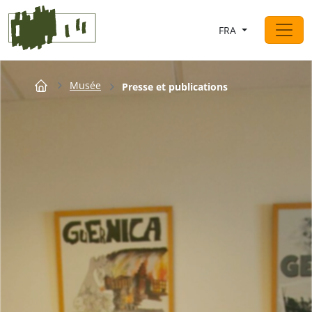
Saltar al contingut
FRA
Navigation principale
Breadcrumb
Musée
Presse et publications