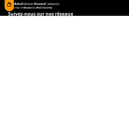
Suivez-nous sur nos réseaux
J'ai lu et j'accepte la
politique de confidentialité
Visitez-nous
Foru plaza, 1
E48300 Gernika-Lumo
Bizkaia, Euskadi.
museoa@bakearenmuseoagernika.eus
Accédez directement