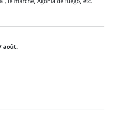
ca”, le marché, Agonía de fuego, etc.
7 août.