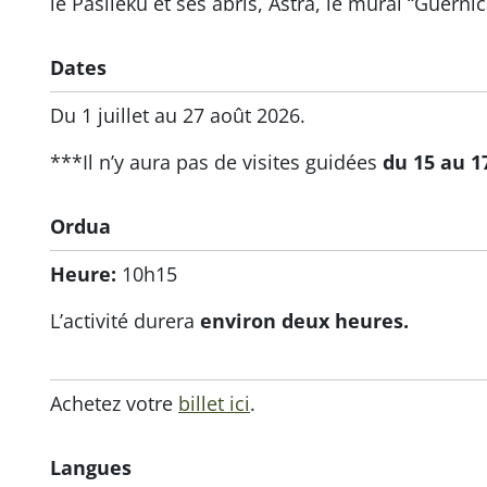
le Pasileku et ses abris, Astra, le mural “Guerni
Dates
Du 1 juillet au 27 août 2026.
***Il n’y aura pas de visites guidées
du 15 au 1
Ordua
Heure:
10h15
L’activité durera
environ deux heures.
Achetez votre
billet ici
.
Langues