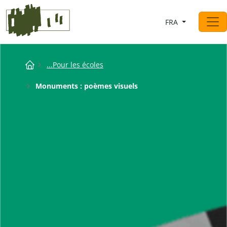
Saltar al contingut
FRA
Navigation principale
Breadcrumb
...Pour les écoles
Monuments : poèmes visuels