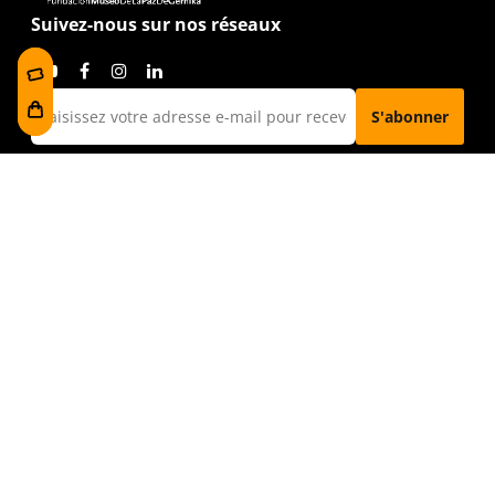
Suivez-nous sur nos réseaux
J'ai lu et j'accepte la
politique de confidentialité
Visitez-nous
Foru plaza, 1
E48300 Gernika-Lumo
Bizkaia, Euskadi.
museoa@bakearenmuseoagernika.eus
Accédez directement