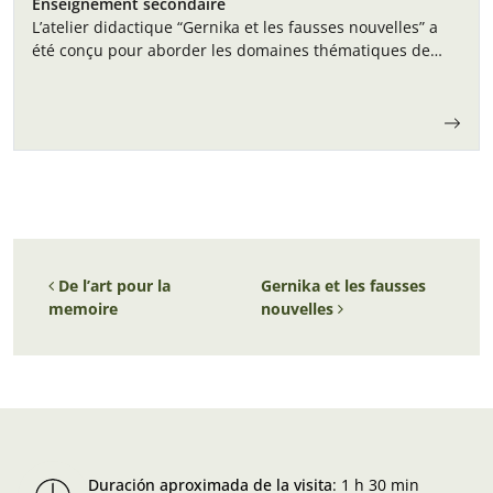
Enseignement secondaire
L’atelier didactique “Gernika et les fausses nouvelles” a
été conçu pour aborder les domaines thématiques de
l’éthique et de l’histoire à travers un événement
spécifique tel que le bombardement de…
Navigation des articles
De l’art pour la
Gernika et les fausses
memoire
nouvelles
Duración aproximada de la visita
:
1 h 30 min