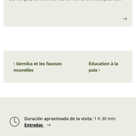
l’éthique et de l’histoire à travers un événement
spécifique tel que le bombardement de…
Navigation des articles
Gernika et les fausses
Éducation à la
nouvelles
paix
Duración aproximada de la visita
:
1 h 30 min
Entradas