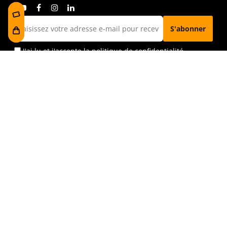
J'ai lu et j'accepte la
politique de confidentialité
Visitez-nous
Foru plaza, 1
E48300 Gernika-Lumo
Bizkaia, Euskadi.
museoa@bakearenmuseoagernika.eus
Accédez directement
Information sur la visite