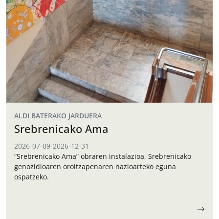
ALDI BATERAKO JARDUERA
Srebrenicako Ama
2026-07-09
-
2026-12-31
“Srebrenicako Ama” obraren instalazioa, Srebrenicako
genozidioaren oroitzapenaren nazioarteko eguna
ospatzeko.