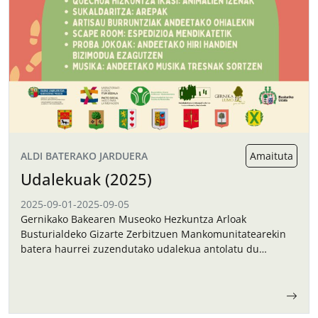
ALDI BATERAKO JARDUERA
Amaituta
Udalekuak (2025)
2025-09-01
-
2025-09-05
Gernikako Bakearen Museoko Hezkuntza Arloak
Busturialdeko Gizarte Zerbitzuen Mankomunitatearekin
batera haurrei zuzendutako udalekua antolatu du
irailerako.