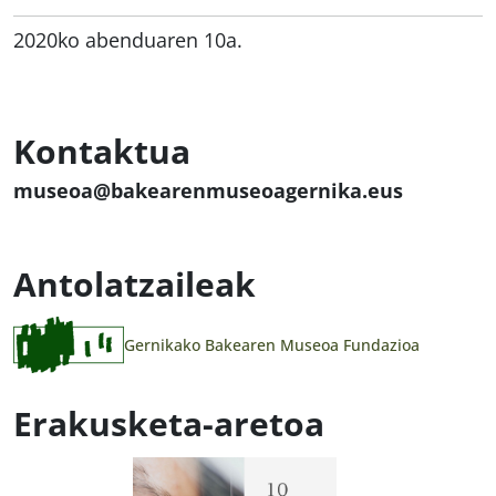
2020ko abenduaren 10a.
Kontaktua
museoa@bakearenmuseoagernika.eus
Antolatzaileak
Gernikako Bakearen Museoa Fundazioa
Erakusketa-aretoa