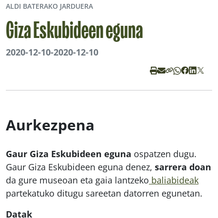
ALDI BATERAKO JARDUERA
Giza Eskubideen eguna
2020-12-10
-
2020-12-10
Aurkezpena
Gaur Giza Eskubideen eguna
ospatzen dugu.
Gaur Giza Eskubideen eguna denez,
sarrera doan
da gure museoan eta gaia lantzeko
baliabideak
partekatuko ditugu sareetan datorren egunetan.
Datak