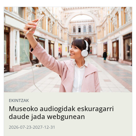
EKINTZAK
Museoko audiogidak eskuragarri
daude jada webgunean
2026-07-23
-
2027-12-31