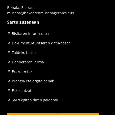
Bizkaia, Euskadi.
museoa@bakearenmuseoagernika.eus
Sartu zuzenean
Bisitaren informazioa
Dokumentu-funtsaren datu-basea
Taldeko bisita
Denboraren lerroa
Erakusketak
Prentsa eta argitalpenak
Eskolentzat
Sarri egiten diren galderak