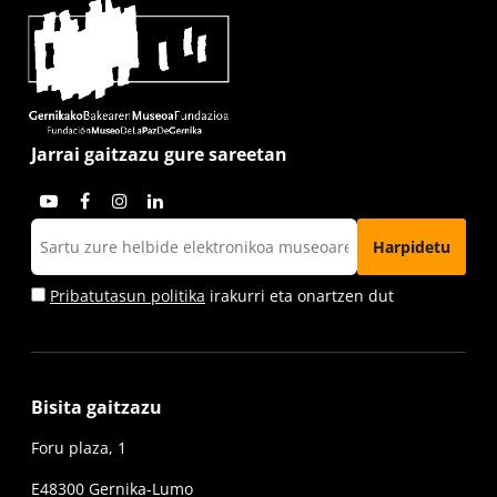
Jarrai gaitzazu gure sareetan
Pribatutasun politika
irakurri eta onartzen dut
Bisita gaitzazu
Foru plaza, 1
E48300 Gernika-Lumo