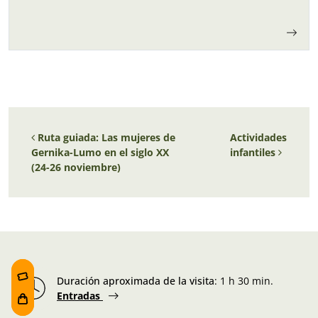
para los niños y…
Navegación de entradas
Ruta guiada: Las mujeres de
Actividades
Gernika-Lumo en el siglo XX
infantiles
(24-26 noviembre)
Duración aproximada de la visita
:
1 h 30 min.
Entradas