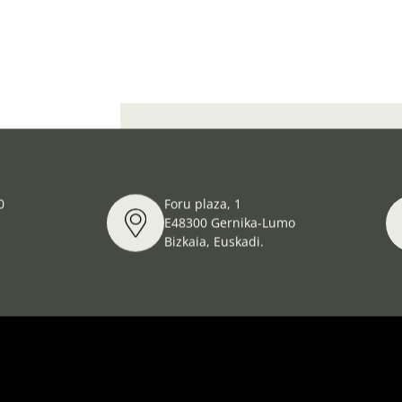
Terra de frontera: Els Pirineus catalans
0
Foru plaza, 1
E48300 Gernika-Lumo
Bizkaia, Euskadi.