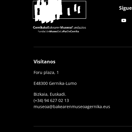
Sígue
Visítanos
Foru plaza, 1
E48300 Gernika-Lumo
Bizkaia, Euskadi.
(+34) 94 627 02 13
museoa@bakearenmuseoagernika.eus