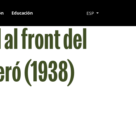
ón
Educación
ESP
 al front del
beró (1938)