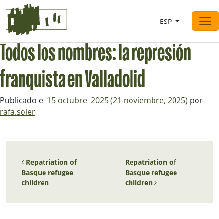
Saltar al contingut
ESP
Navegación principal
Todos los nombres: la represión
franquista en Valladolid
Publicado el
15 octubre, 2025
(21 noviembre, 2025)
por
rafa.soler
Navegación de entradas
Repatriation of
Repatriation of
Basque refugee
Basque refugee
children
children