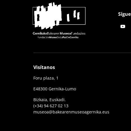
Sígue
Visítanos
Foru plaza, 1
E48300 Gernika-Lumo
Bizkaia, Euskadi.
(+34) 94 627 02 13
museoa@bakearenmuseoagernika.eus