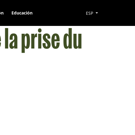
ón
Educación
ESP
 la prise du