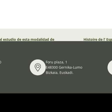
al estudio de esta modalidad de
Histoire de l’ E
aujourd`hui
0
Foru plaza, 1
E48300 Gernika-Lumo
Bizkaia, Euskadi.