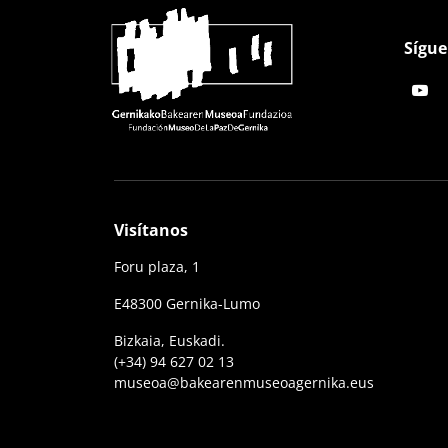
Sígue
Visítanos
Foru plaza, 1
E48300 Gernika-Lumo
Bizkaia, Euskadi.
(+34) 94 627 02 13
museoa@bakearenmuseoagernika.eus