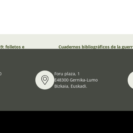
: folletos e
Cuadernos bibliográficos de la guer
memorias y reportajes de testigos
0
Foru plaza, 1
E48300 Gernika-Lumo
Bizkaia, Euskadi.