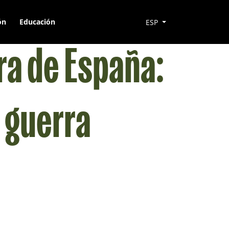
ón
Educación
ESP
ra de España:
 guerra