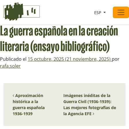
Saltar al contingut
ESP
Navegación principal
La guerra española en la creación
literaria (ensayo bibliográfico)
Publicado el
15 octubre, 2025
(21 noviembre, 2025)
por
rafa.soler
Navegación de entradas
Aproximación
Imágenes inéditas de la
histórica a la
Guerra Civil (1936-1939):
guerra española
Las mejores fotografías de
1936-1939
la Agencia EFE