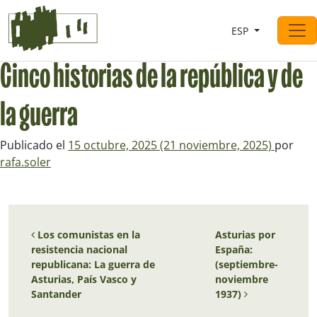
Saltar al contingut
ESP
Navegación principal
Cinco historias de la república y de
la guerra
Publicado el
15 octubre, 2025
(21 noviembre, 2025)
por
rafa.soler
Navegación de entradas
Los comunistas en la
Asturias por
resistencia nacional
España:
republicana: La guerra de
(septiembre-
Asturias, País Vasco y
noviembre
Santander
1937)