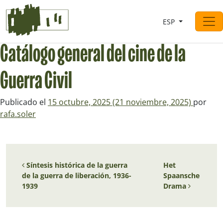
Saltar al contingut
ESP
Navegación principal
Catálogo general del cine de la
Guerra Civil
Publicado el
15 octubre, 2025
(21 noviembre, 2025)
por
rafa.soler
Navegación de entradas
Síntesis histórica de la guerra
Het
de la guerra de liberación, 1936-
Spaansche
1939
Drama