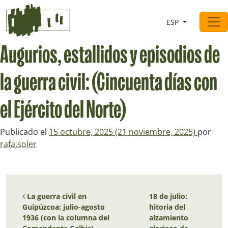
Saltar al contingut
ESP
Navegación principal
Augurios, estallidos y episodios de
la guerra civil: (Cincuenta días con
el Ejército del Norte)
Publicado el
15 octubre, 2025
(21 noviembre, 2025)
por
rafa.soler
Navegación de entradas
La guerra civil en
18 de julio:
Guipúzcoa: julio-agosto
hitoria del
1936 (con la columna del
alzamiento