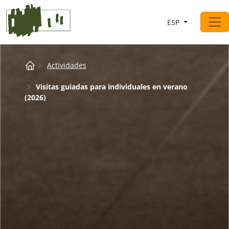
Saltar al contingut
ESP
Navegación principal
Breadcrumb
Actividades
Visitas guiadas para individuales en verano
(2026)