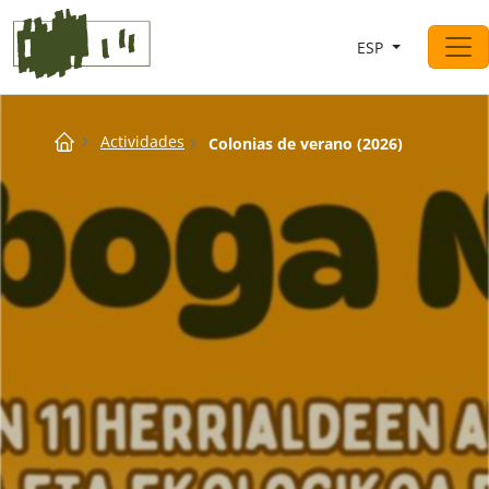
Saltar al contingut
ESP
Navegación principal
Breadcrumb
Actividades
Colonias de verano (2026)