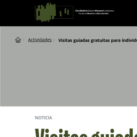
Saltar al contingut
Navegación principal
Breadcrumb
Actividades
Visitas guiadas gratuitas para individ
NOTICIA