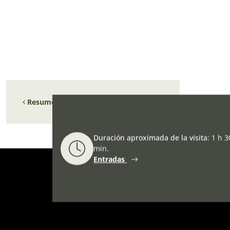
Navegación de entradas
Resumen actividades Julio-septiembre
Duración aproximada de la visita
:
1 h 3
min.
Entradas