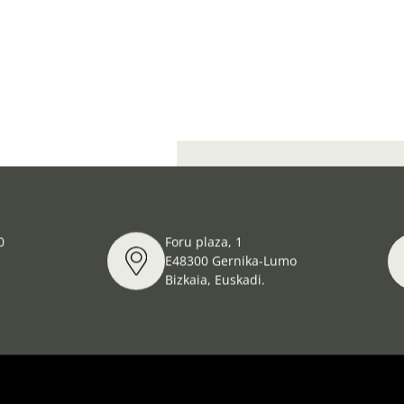
Proyecto Rememchild: Dibujos d
0
Foru plaza, 1
E48300 Gernika-Lumo
Bizkaia, Euskadi.