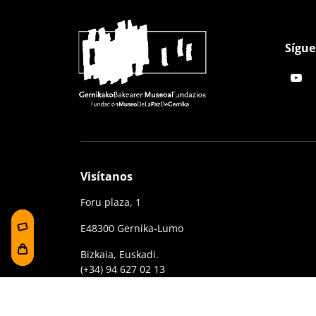
Sígue
Visítanos
Foru plaza, 1
E48300 Gernika-Lumo
Bizkaia, Euskadi.
(+34) 94 627 02 13
museoa@bakearenmuseoagernika.eus