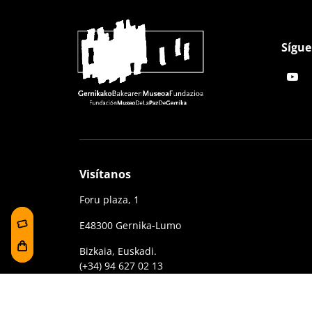
Sígue
Visítanos
Foru plaza, 1
E48300 Gernika-Lumo
Bizkaia, Euskadi.
(+34) 94 627 02 13
museoa@bakearenmuseoagernika.eus