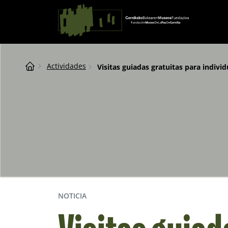
Saltar al contingut
Navegación principal
Breadcrumb
Actividades
Visitas guiadas gratuitas para individ
NOTICIA