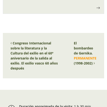
Navegación de entradas
Congreso Internacional
El
sobre la literatura y la
bombardeo
Cultura del exilio en el 60º
de Gernika.
aniversario de la salida al
PERMANENTE
exilio. El exilio vasco 60 años
(1998-2002)
después
Duración aproximada de la visita
:
1 h 30 min.