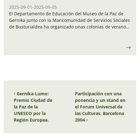
2025-09-01
-
2025-09-05
El Departamento de Educación del Museo de la Paz de
Gernika junto con la Mancomunidad de Servicios Sociales
de Busturialdea ha organizado unas colonias de verano
para los niños y…
Navegación de entradas
Gernika-Lumo:
Participación con una
Premio Ciudad de
ponencia y un stand en
la Paz de la
el Forum Universal de
UNESCO por la
las Culturas. Barcelona
Región Europea.
2004