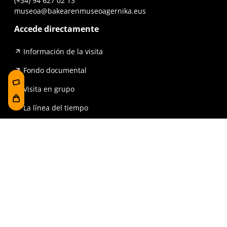
(+34) 94 627 02 13
museoa@bakearenmuseoagernika.eus
Accede directamente
Información de la visita
Fondo documental
Visita en grupo
La línea del tiempo
Exposiciones
Prensa y publicaciones
Para escuelas
FAQ
Reserva
Tienda