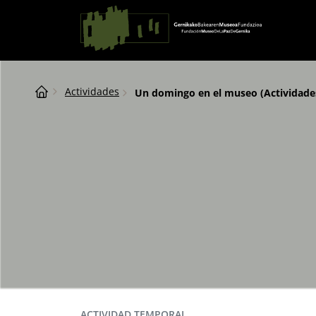
Saltar al contingut
Navegación principal
Breadcrumb
Actividades
Un domingo en el museo (Actividades 
ACTIVIDAD TEMPORAL