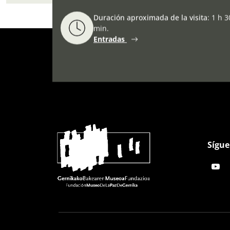
Duración aproximada de la visita
:
1 h 3
min.
Entradas
Sígue