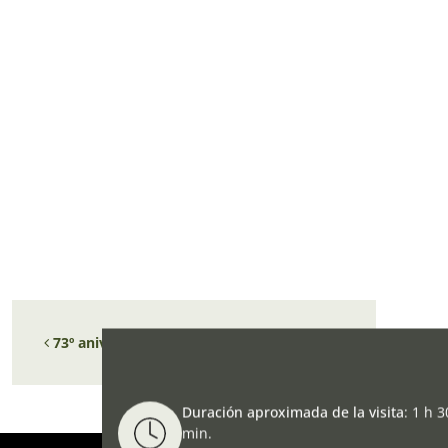
Navegación de entradas
73º aniversario del Bombardeo de Gernika
Duración aproximada de la visita
:
1 h 3
min.