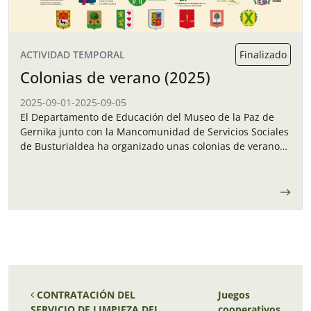
ACTIVIDAD TEMPORAL
Finalizado
Colonias de verano (2025)
2025-09-01
-
2025-09-05
El Departamento de Educación del Museo de la Paz de
Gernika junto con la Mancomunidad de Servicios Sociales
de Busturialdea ha organizado unas colonias de verano
para los niños y…
Navegación de entradas
CONTRATACIÓN DEL
Juegos
SERVICIO DE LIMPIEZA DEL
cooperativos