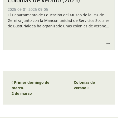
Colonias de verano (2025)
2025-09-01
-
2025-09-05
El Departamento de Educación del Museo de la Paz de
Gernika junto con la Mancomunidad de Servicios Sociales
de Busturialdea ha organizado unas colonias de verano
para los niños y…
Navegación de entradas
Primer domingo de
Colonias de
marzo.
verano
2 de marzo