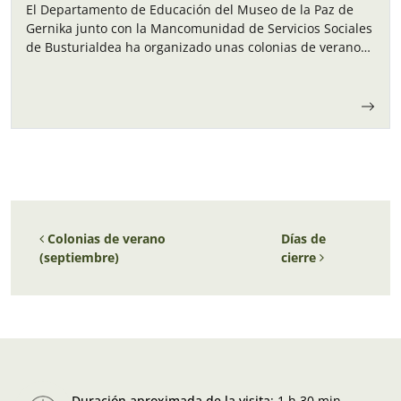
El Departamento de Educación del Museo de la Paz de
Gernika junto con la Mancomunidad de Servicios Sociales
de Busturialdea ha organizado unas colonias de verano
para los niños y…
Navegación de entradas
Colonias de verano
Días de
(septiembre)
cierre
Duración aproximada de la visita
:
1 h 30 min.