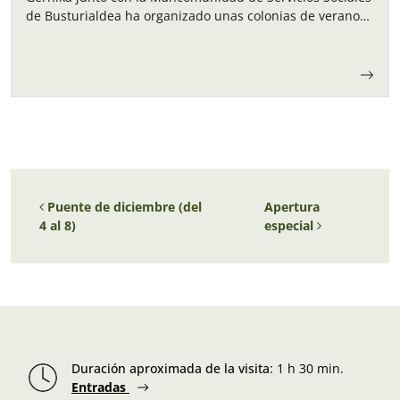
de Busturialdea ha organizado unas colonias de verano
para los niños y…
Navegación de entradas
Puente de diciembre (del
Apertura
4 al 8)
especial
Duración aproximada de la visita
:
1 h 30 min.
Entradas