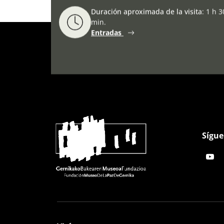
Duración aproximada de la visita
:
1 h 3
min.
Entradas
Sígue