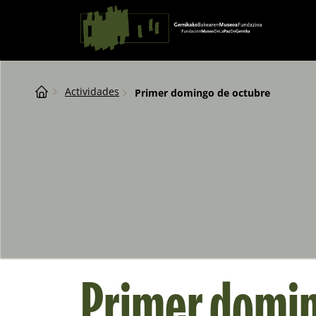
Saltar al contingut
Navegación principal
Breadcrumb
Actividades
Primer domingo de octubre
Primer domin