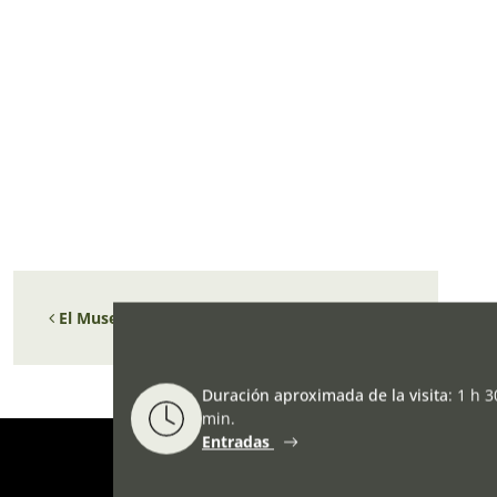
Navegación de entradas
El Museo permanecerá cerrado el 1 de mayo.
Duración aproximada de la visita
:
1 h 3
min.
Entradas