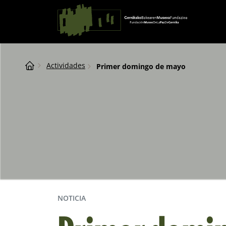
Saltar al contingut
Navegación principal
Breadcrumb
Actividades
Primer domingo de mayo
NOTICIA