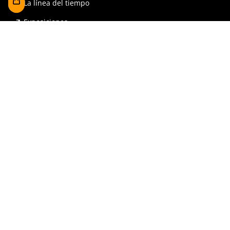
La línea del tiempo
Exposiciones
Prensa y publicaciones
Para escuelas
FAQ
Reserva
Tienda
Contrataciones y Transparencia
Accesibilidad
Aviso legal y política de privacidad
Contacto y denuncias