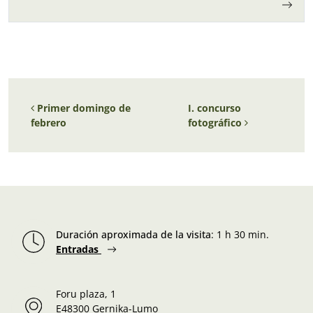
Navegación de entradas
Primer domingo de
I. concurso
febrero
fotográfico
Duración aproximada de la visita
:
1 h 30 min.
Entradas
Foru plaza, 1
E48300 Gernika-Lumo