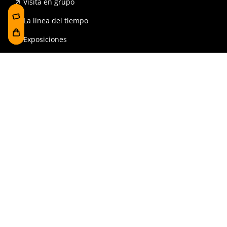
Visita en grupo
La línea del tiempo
Exposiciones
Prensa y publicaciones
Para escuelas
FAQ
Reserva
Tienda
Contrataciones y Transparencia
Accesibilidad
Aviso legal y política de privacidad