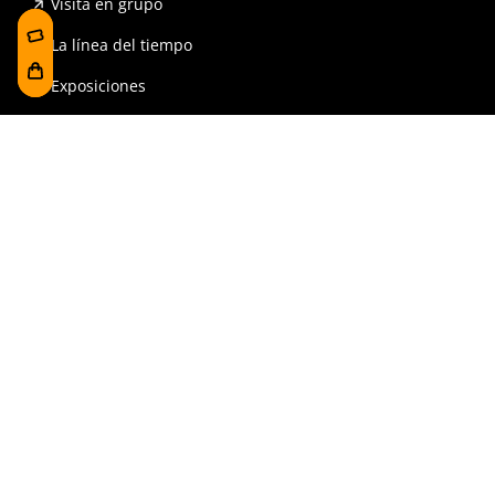
Visita en grupo
La línea del tiempo
Exposiciones
Prensa y publicaciones
Para escuelas
FAQ
Reserva
Tienda
Contrataciones y Transparencia
Accesibilidad
Aviso legal y política de privacidad