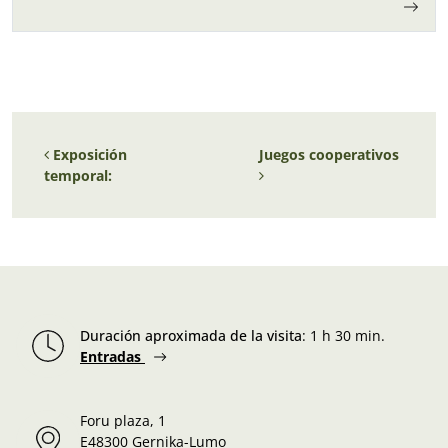
Navegación de entradas
Exposición
Juegos cooperativos
temporal:
Duración aproximada de la visita
:
1 h 30 min.
Entradas
Foru plaza, 1
E48300 Gernika-Lumo