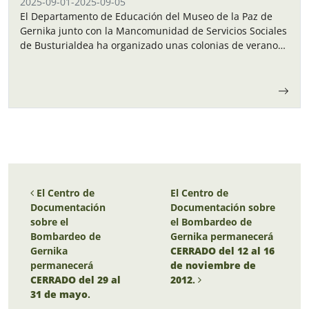
2025-09-01
-
2025-09-05
El Departamento de Educación del Museo de la Paz de
Gernika junto con la Mancomunidad de Servicios Sociales
de Busturialdea ha organizado unas colonias de verano
para los niños y…
Navegación de entradas
El Centro de
El Centro de
Documentación
Documentación sobre
sobre el
el Bombardeo de
Bombardeo de
Gernika permanecerá
Gernika
CERRADO del 12 al 16
permanecerá
de noviembre de
CERRADO del 29 al
2012
.
31 de mayo
.