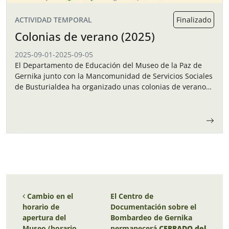
ACTIVIDAD TEMPORAL
Finalizado
Colonias de verano (2025)
2025-09-01
-
2025-09-05
El Departamento de Educación del Museo de la Paz de
Gernika junto con la Mancomunidad de Servicios Sociales
de Busturialdea ha organizado unas colonias de verano
para los niños y…
Navegación de entradas
Cambio en el
El Centro de
horario de
Documentación sobre el
apertura del
Bombardeo de Gernika
Museo (horario
permanecerá
CERRADO del