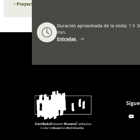
Proyecto EURED. Taller en el Museo de la Paz de Gernika.
Duración aproximada de la visita
:
1 h 3
min.
Entradas
Sígue