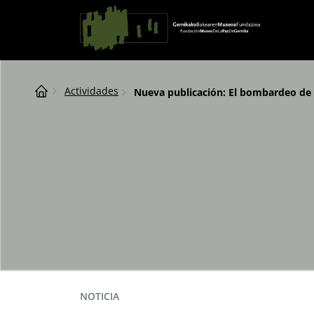
Saltar al contingut
Navegación principal
Breadcrumb
Actividades
Nueva publicación:
El bombardeo de 
NOTICIA