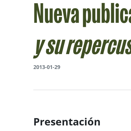
Nueva public
y su repercus
2013-01-29
Presentación