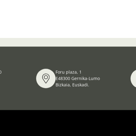
PROYECTO Gernika-Guernica, como inspiración en el campo del
0
Foru plaza, 1
E48300 Gernika-Lumo
Bizkaia, Euskadi.