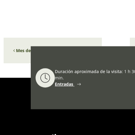
Navegación de entradas
Mes de los Museos de la Costa Vasca
Duración aproximada de la visita
:
1 h 3
min.
Entradas