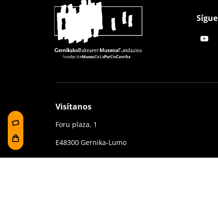
Sígue
Visítanos
Foru plaza, 1
E48300 Gernika-Lumo
Bizkaia, Euskadi.
(+34) 94 627 02 13
museoa@bakearenmuseoagernika.eus