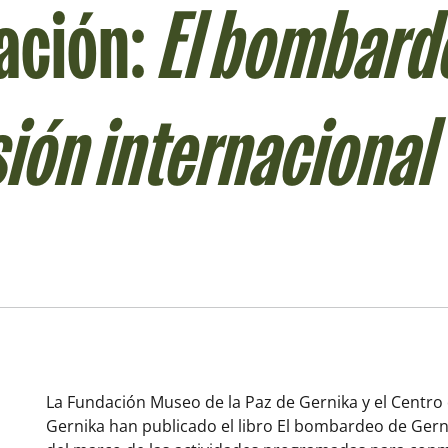
ación:
El bombard
ión internacional
La Fundación Museo de la Paz de Gernika y el Cent
Gernika han publicado el libro
El bombardeo de Gerni