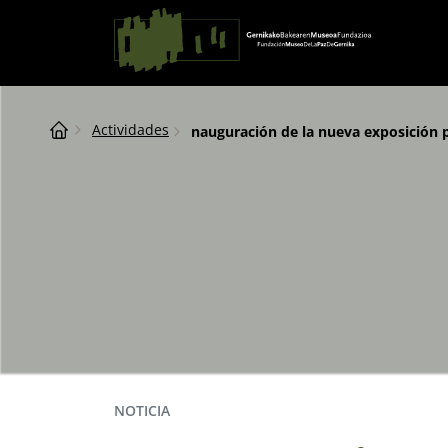
Saltar al contingut
Navegación principal
Breadcrumb
Actividades
nauguración de la nueva exposición 
NOTICIA