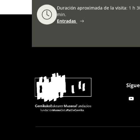
Duración aproximada de la visita
:
1 h 3
min.
Entradas
Sígue