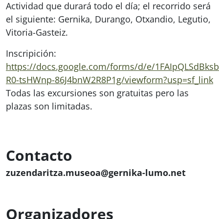
Actividad que durará todo el día; el recorrido será
el siguiente: Gernika, Durango, Otxandio, Legutio,
Vitoria-Gasteiz.
Inscripición:
https://docs.google.com/forms/d/e/1FAIpQLSdBks
R0-tsHWnp-86J4bnW2R8P1g/viewform?usp=sf_link
Todas las excursiones son gratuitas pero las
plazas son limitadas.
Contacto
zuzendaritza.museoa@gernika-lumo.net
Organizadores