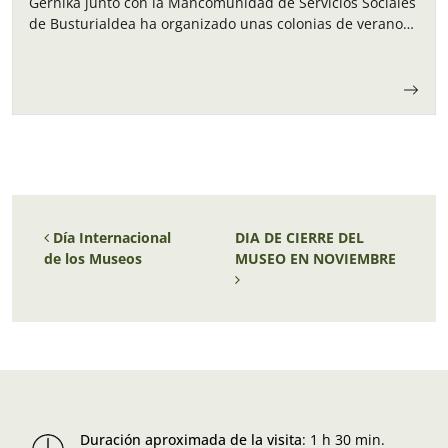
Gernika junto con la Mancomunidad de Servicios Sociales
de Busturialdea ha organizado unas colonias de verano
para los niños y…
Navegación de entradas
Día Internacional
DIA DE CIERRE DEL
de los Museos
MUSEO EN NOVIEMBRE
Duración aproximada de la visita
:
1 h 30 min.