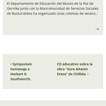
El Departamento de Educación del Museo de la Paz de
Gernika junto con la Mancomunidad de Servicios Sociales
de Busturialdea ha organizado unas colonias de verano
para los niños y…
Navegación de entradas
Symposium
CD educativo sobre la
homenaje a
obra ”Gure Aitaren
Herbert R.
Etxea” de Chillida.
Southworth.