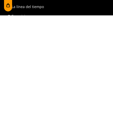
La línea del tiempo
Exposiciones
Prensa y publicaciones
Para escuelas
FAQ
Reserva
Tienda
Contrataciones y Transparencia
Accesibilidad
Aviso legal y política de privacidad