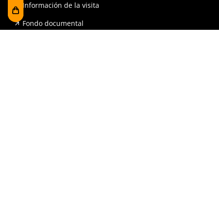
Información de la visita
Fondo documental
Visita en grupo
La línea del tiempo
Exposiciones
Prensa y publicaciones
Para escuelas
FAQ
Reserva
Tienda
Contrataciones y Transparencia