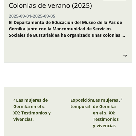
Colonias de verano (2025)
2025-09-01
-
2025-09-05
El Departamento de Educación del Museo de la Paz de
Gernika junto con la Mancomunidad de Servicios
Sociales de Busturialdea ha organizado unas colonias de
verano para los niños y…
Navegación de entradas
Las mujeres de
Exposición
Las mujeres
.
Gernika en el s.
temporal
de Gernika
XX: Testimonios y
en el s. XX:
vivencias.
Testimonios
y vivencias