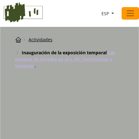
Saltar al contingut
ESP
Navegación principal
Breadcrumb
Actividades
Inauguración de la exposición temporal
Las
mujeres de Gernika en el s. XX: Testimonios y
vivencias
.