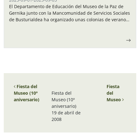
El Departamento de Educación del Museo de la Paz de
Gernika junto con la Mancomunidad de Servicios Sociales
de Busturialdea ha organizado unas colonias de verano
para los niños y…
Navegación de entradas
Fiesta del
Fiesta
Museo (10º
Fiesta del
del
aniversario)
Museo (10º
Museo
aniversario)
19 de abril de
2008