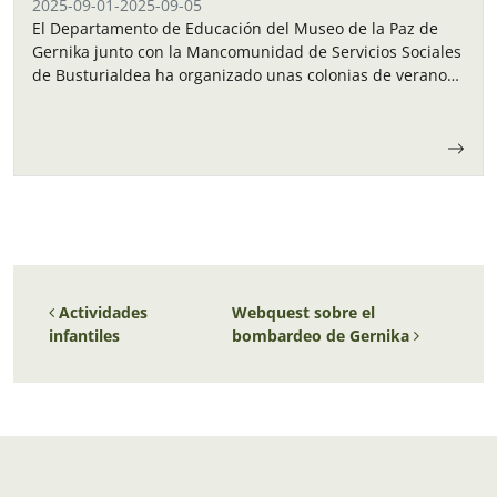
2025-09-01
-
2025-09-05
El Departamento de Educación del Museo de la Paz de
Gernika junto con la Mancomunidad de Servicios Sociales
de Busturialdea ha organizado unas colonias de verano
para los niños y…
Navegación de entradas
Actividades
Webquest sobre el
infantiles
bombardeo de Gernika