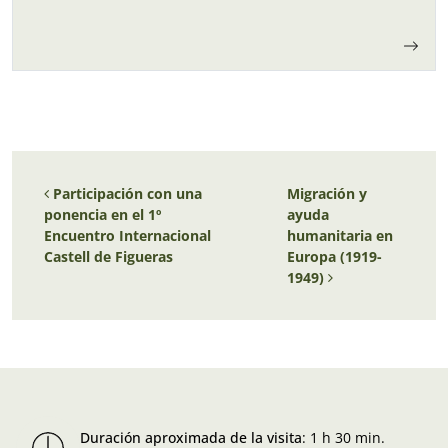
para los niños y…
Navegación de entradas
Participación con una
Migración y
ponencia en el 1º
ayuda
Encuentro Internacional
humanitaria en
Castell de Figueras
Europa (1919-
1949)
Duración aproximada de la visita
:
1 h 30 min.